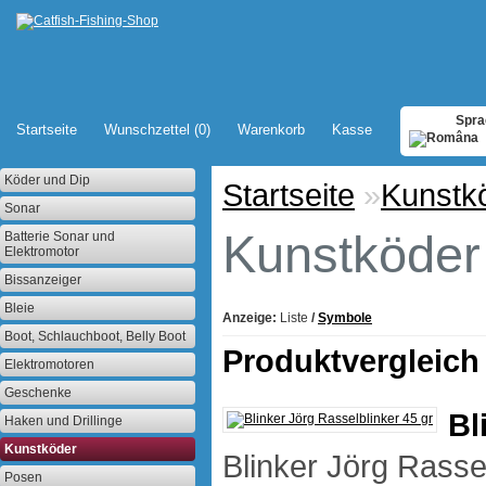
Spra
Startseite
Wunschzettel (0)
Warenkorb
Kasse
Köder und Dip
Startseite
»
Kunstk
Sonar
Kunstköder
Batterie Sonar und
Elektromotor
Bissanzeiger
Bleie
Anzeige:
Liste
/
Symbole
Boot, Schlauchboot, Belly Boot
Produktvergleich 
Elektromotoren
Geschenke
Bl
Haken und Drillinge
Kunstköder
Blinker Jörg Rasse
Posen