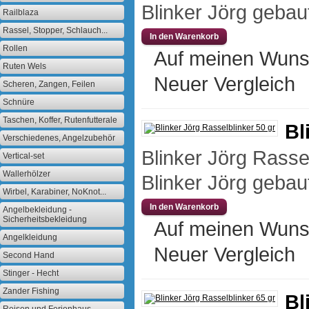
Blinker Jörg gebaut
Railblaza
Rassel, Stopper, Schlauch...
Rollen
Auf meinen Wuns
Ruten Wels
Neuer Vergleich
Scheren, Zangen, Feilen
Schnüre
Taschen, Koffer, Rutenfutterale
Bl
Verschiedenes, Angelzubehör
Blinker Jörg Rasse
Vertical-set
Wallerhölzer
Blinker Jörg gebaut
Wirbel, Karabiner, NoKnot...
Angelbekleidung -
Sicherheitsbekleidung
Auf meinen Wuns
Angelkleidung
Neuer Vergleich
Second Hand
Stinger - Hecht
Zander Fishing
Bl