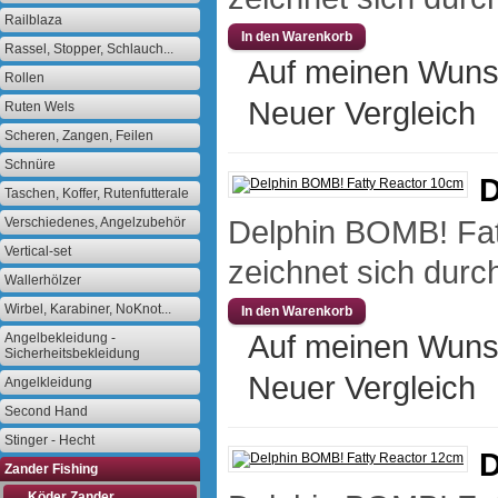
Railblaza
Rassel, Stopper, Schlauch...
Auf meinen Wuns
Rollen
Neuer Vergleich
Ruten Wels
Scheren, Zangen, Feilen
Schnüre
D
Taschen, Koffer, Rutenfutterale
Delphin BOMB! Fat
Verschiedenes, Angelzubehör
Vertical-set
zeichnet sich durch
Wallerhölzer
Wirbel, Karabiner, NoKnot...
Auf meinen Wuns
Angelbekleidung -
Sicherheitsbekleidung
Neuer Vergleich
Angelkleidung
Second Hand
Stinger - Hecht
D
Zander Fishing
. . . Köder Zander