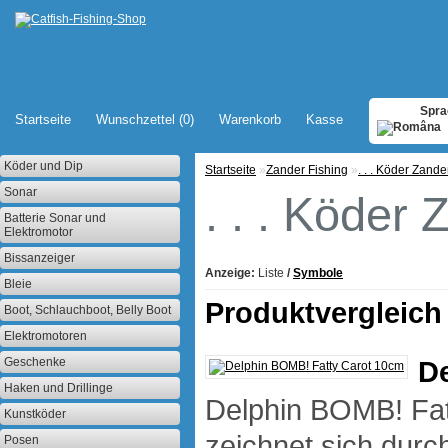
Spra
Startseite
Wunschzettel (0)
Warenkorb
Kasse
Köder und Dip
Startseite
»
Zander Fishing
»
. . . Köder Zande
Sonar
. . . Köder
Batterie Sonar und
Elektromotor
Bissanzeiger
Anzeige:
Liste
/
Symbole
Bleie
Produktvergleich 
Boot, Schlauchboot, Belly Boot
Elektromotoren
Geschenke
D
Haken und Drillinge
Delphin BOMB! Fat
Kunstköder
zeichnet sich durch
Posen