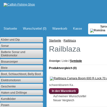
Spra
Startseite
Wunschzettel (0)
Warenkorb
Kasse
Köder und Dip
Startseite
»
Railblaza
Sonar
Railblaza
Batterie Sonar und
Elektromotor
Anzeige:
Liste
/
Symbole
Bissanzeiger
Bleie
Produktvergleich (0)
Boot, Schlauchboot, Belly Boot
Elektromotoren
schwenkbarem Ka..
Geschenke
Haken und Drillinge
Auf meinen Wunschzettel
Kunstköder
Neuer Vergleich
Posen