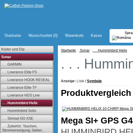
Spra
Startseite
Wunschzettel (0)
Warenkorb
Kasse
Köder und Dip
Startseite
»
Sonar
»
. . . Humminbird Helix
Sonar
. . . Hummi
. . . GARMIN
. . . Lowrance Elite FS
. . . Lowrance HOOK REVEAL
Anzeige:
Liste
/
Symbole
. . . Lowrance Elite Ti²
Produktvergleich 
. . . Lowrance HDS Live
. . . Humminbird Helix
. . . Humminbird Solix
Mega SI+ GPS G
. . . Simrad GO XSE
. . . Zubehör: Taschen,
HUMMINBIRD HEL
Stromversorgung, Geber...