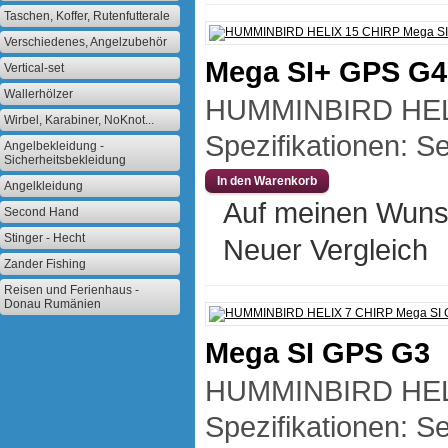
Taschen, Koffer, Rutenfutterale
Verschiedenes, Angelzubehör
Mega SI+ GPS G
Vertical-set
Wallerhölzer
HUMMINBIRD HEL
Wirbel, Karabiner, NoKnot...
Spezifikationen: Se
Angelbekleidung -
Sicherheitsbekleidung
Angelkleidung
Auf meinen Wuns
Second Hand
Stinger - Hecht
Neuer Vergleich
Zander Fishing
Reisen und Ferienhaus -
Donau Rumänien
Mega SI GPS G3
HUMMINBIRD HELI
Spezifikationen: Se