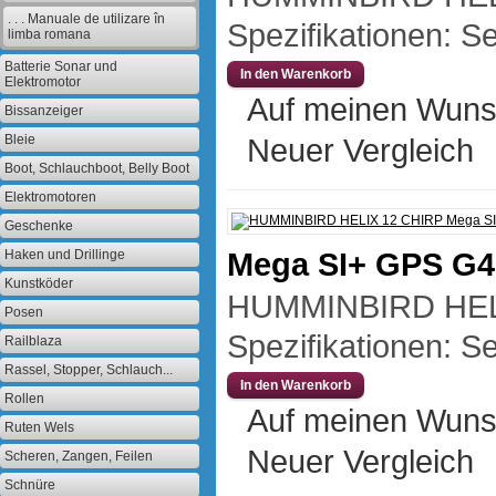
. . . Manuale de utilizare în
Spezifikationen: Se
limba romana
Batterie Sonar und
Elektromotor
Auf meinen Wuns
Bissanzeiger
Bleie
Neuer Vergleich
Boot, Schlauchboot, Belly Boot
Elektromotoren
Geschenke
Mega SI+ GPS G
Haken und Drillinge
Kunstköder
HUMMINBIRD HEL
Posen
Spezifikationen: Se
Railblaza
Rassel, Stopper, Schlauch...
Rollen
Auf meinen Wuns
Ruten Wels
Neuer Vergleich
Scheren, Zangen, Feilen
Schnüre