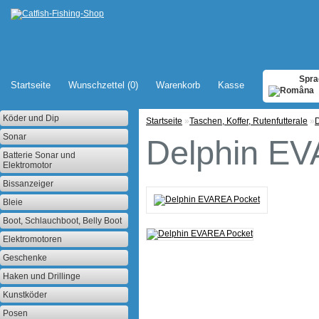
Spra
Startseite
Wunschzettel (0)
Warenkorb
Kasse
Köder und Dip
Startseite
»
Taschen, Koffer, Rutenfutterale
»
Sonar
Delphin E
Batterie Sonar und
Elektromotor
Bissanzeiger
Bleie
Boot, Schlauchboot, Belly Boot
Elektromotoren
Geschenke
Haken und Drillinge
Kunstköder
Posen