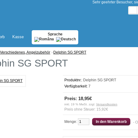
Sehr geehrter Besucher, s
Sprache
orb
Kasse
Verschiedenes, Angelzubehör
»
Delphin SG SPORT
phin SG SPORT
Produktnr.:
Delphin SG SPORT
Verfügbarkeit:
7
Preis: 18,95€
inkl. 19 % MwSt. zzgl.
Versandkosten
Preis ohne Steuer: 15,92€
Menge:
- 