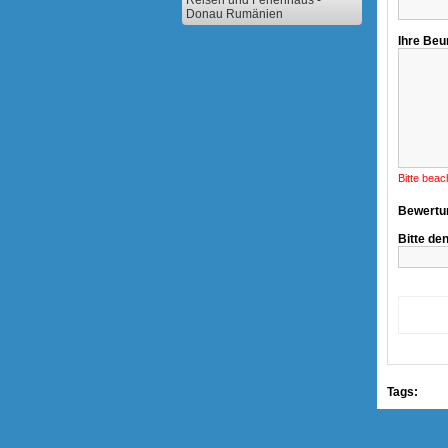
Reisen und Ferienhaus -
Donau Rumänien
Ihre Beu
Bitte beac
Bewertu
Bitte de
Tags: