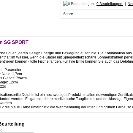
0 Beurteilungen.
|
Neu
Share
in SG SPORT
he Brillen, deren Design Energie und Bewegung ausdrückt. Die Kombination aus bl
enthalt im Wasser, wenn die Gläser mit Spiegeleffekt scharfe Sonnenstrahlen perfe
entrieren können - tolle Fische fangen. Für Ihre Brille können Sie auch das Delphi
he Parameter:
er Nase: 1,7cm
s Glases: 7x4cm
änge: 12cm
 22g
isationsbrille Delphin ist ein hochwertiges Produkt mit allen notwendigen Zertifika
ordert werden. Es garantiert ihre medizinische Tauglichkeit und erstklassige Eigen
 wurden.
 die blaue Farbe unterdrückt die Wahrnehmung der roten und grünen Farbe, so da
eurteilung
: