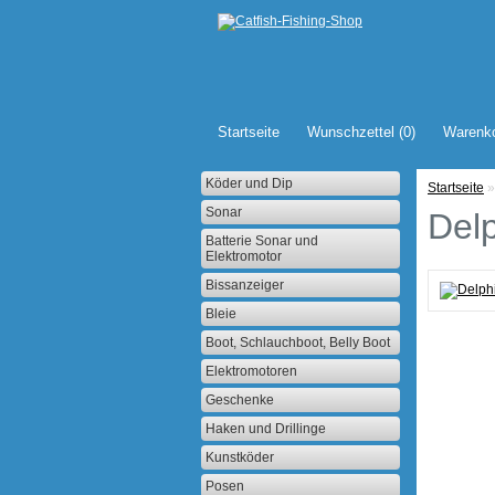
Startseite
Wunschzettel (0)
Warenk
Köder und Dip
Startseite
»
Sonar
Del
Batterie Sonar und
Elektromotor
Bissanzeiger
Bleie
Boot, Schlauchboot, Belly Boot
Elektromotoren
Geschenke
Haken und Drillinge
Kunstköder
Posen