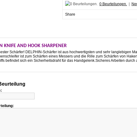
0 Beurteilungen.
|
Neu
Share
IN KNIFE AND HOOK SHARPENER
ester Schärfer! DELPHIN-Schärfer ist aus hochwertigsten und sehr langlebigen Mat
henschleifer ist zum Schärfen eines Messers und die Rille zum Schärfen von Hake
ffs befindet sich ein Sicherheitsdraht für das Handgelenk.Sicheres Arbeiten durc
eurteilung
:
rteilung: