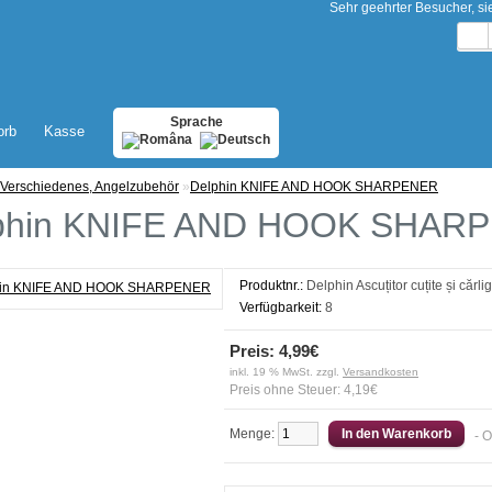
Sehr geehrter Besucher, s
Sprache
orb
Kasse
Verschiedenes, Angelzubehör
»
Delphin KNIFE AND HOOK SHARPENER
phin KNIFE AND HOOK SHAR
Produktnr.:
Delphin Ascuțitor cuțite și cărli
Verfügbarkeit:
8
Preis: 4,99€
inkl. 19 % MwSt. zzgl.
Versandkosten
Preis ohne Steuer: 4,19€
Menge:
- 