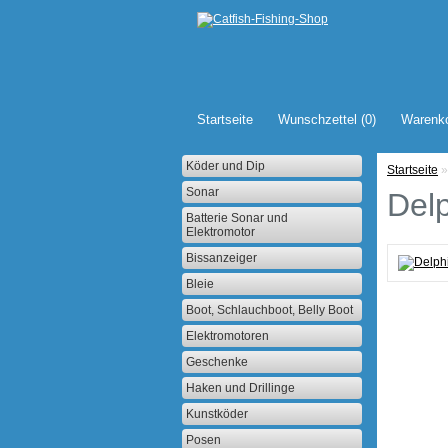
Startseite
Wunschzettel (0)
Warenk
Köder und Dip
Startseite
»
Sonar
Del
Batterie Sonar und
Elektromotor
Bissanzeiger
Bleie
Boot, Schlauchboot, Belly Boot
Elektromotoren
Geschenke
Haken und Drillinge
Kunstköder
Posen