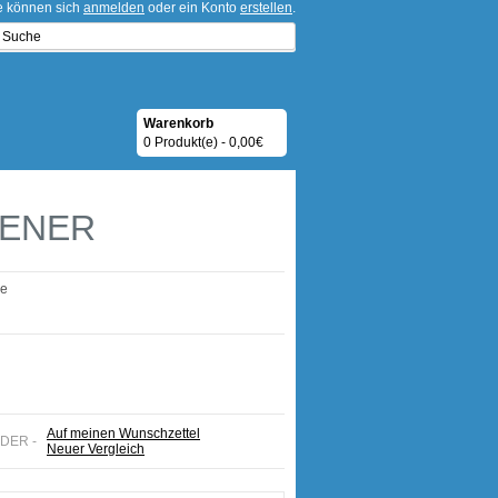
ie können sich
anmelden
oder ein Konto
erstellen
.
Warenkorb
0 Produkt(e) - 0,00€
PENER
ge
Auf meinen Wunschzettel
ODER -
Neuer Vergleich