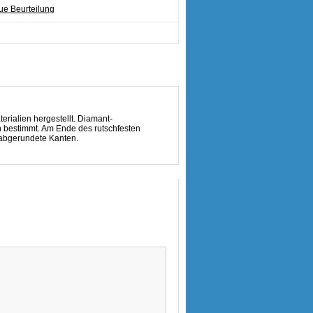
e Beurteilung
erialien hergestellt. Diamant-
n bestimmt. Am Ende des rutschfesten
h abgerundete Kanten.