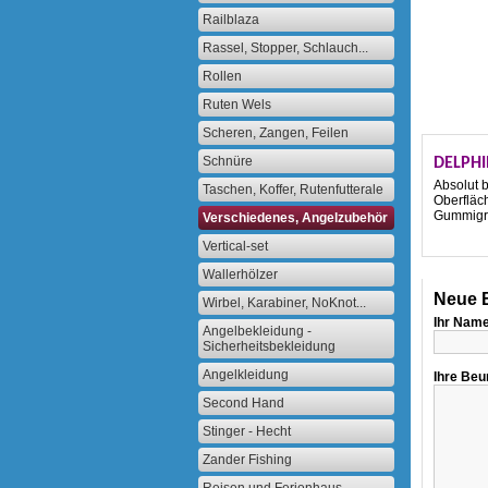
Railblaza
Rassel, Stopper, Schlauch...
Rollen
Ruten Wels
Scheren, Zangen, Feilen
Schnüre
DELPH
Absolut b
Taschen, Koffer, Rutenfutterale
Oberfläc
Gummigri
Verschiedenes, Angelzubehör
Vertical-set
Wallerhölzer
Neue B
Wirbel, Karabiner, NoKnot...
Ihr Name
Angelbekleidung -
Sicherheitsbekleidung
Angelkleidung
Ihre Beu
Second Hand
Stinger - Hecht
Zander Fishing