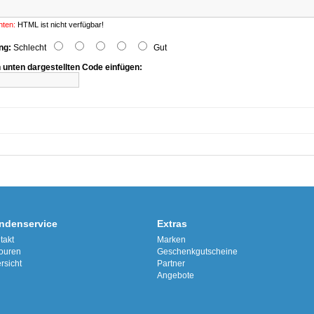
hten:
HTML ist nicht verfügbar!
ng:
Schlecht
Gut
n unten dargestellten Code einfügen:
ndenservice
Extras
takt
Marken
ouren
Geschenkgutscheine
rsicht
Partner
Angebote