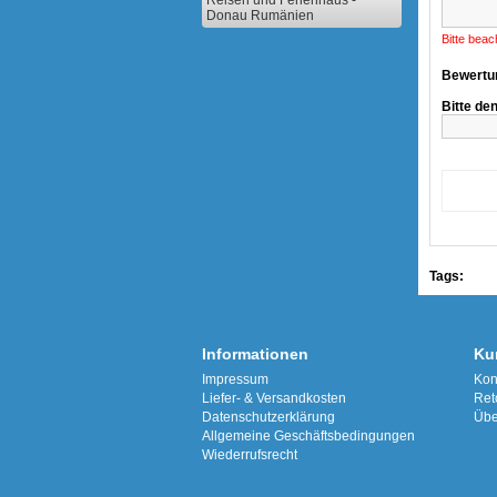
Reisen und Ferienhaus -
Donau Rumänien
Bitte beac
Bewertu
Bitte de
Tags:
Informationen
Ku
Impressum
Kon
Liefer- & Versandkosten
Ret
Datenschutzerklärung
Übe
Allgemeine Geschäftsbedingungen
Wiederrufsrecht