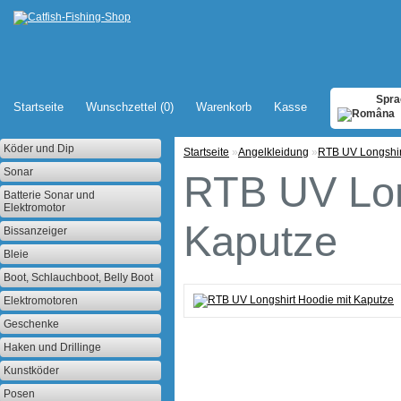
Spra
Startseite
Wunschzettel (0)
Warenkorb
Kasse
Köder und Dip
Startseite
»
Angelkleidung
»
RTB UV Longshir
Sonar
RTB UV Lon
Batterie Sonar und
Elektromotor
Kaputze
Bissanzeiger
Bleie
Boot, Schlauchboot, Belly Boot
Elektromotoren
Geschenke
Haken und Drillinge
Kunstköder
Posen