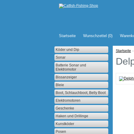
Startseite
Wunschzettel (0)
Warenk
Köder und Dip
Startseite
»
Sonar
Del
Batterie Sonar und
Elektromotor
Bissanzeiger
Bleie
Boot, Schlauchboot, Belly Boot
Elektromotoren
Geschenke
Haken und Drillinge
Kunstköder
Posen