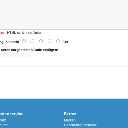
hten:
HTML ist nicht verfügbar!
ng:
Schlecht
Gut
n unten dargestellten Code einfügen:
ndenservice
Extras
takt
Marken
ouren
Geschenkgutscheine