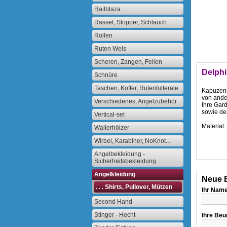
Railblaza
Rassel, Stopper, Schlauch...
Rollen
Ruten Wels
Scheren, Zangen, Feilen
Delph
Schnüre
Taschen, Koffer, Rutenfutterale
Kapuzenp
von ande
Verschiedenes, Angelzubehör
Ihre Gar
sowie de
Vertical-set
Material
Wallerhölzer
Wirbel, Karabiner, NoKnot...
Angelbekleidung -
Sicherheitsbekleidung
Angelkleidung
Neue B
. . . Shirts, Pullover, Mützen
Ihr Name
Second Hand
Stinger - Hecht
Ihre Beu