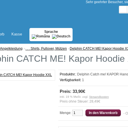
Sehr geehrter Besucher, s
Sprache
orb
Kasse
Angelkleidung
»
. . . Shirts, Pullover, Mützen
»
Delphin CATCH ME! Kapor Hoodie X
phin CATCH ME! Kapor Hoodie
Produktnr.:
Delphin Catch me! KAPOR Hano
Verfügbarkeit:
1
Preis: 33,90€
inkl. 19 % MwSt. zzgl.
Versandkosten
Preis ohne Steuer: 28,49€
Menge:
- 