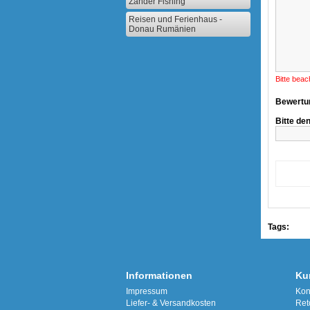
Zander Fishing
Reisen und Ferienhaus -
Donau Rumänien
Bitte beac
Bewertu
Bitte de
Tags:
Informationen
Ku
Impressum
Kon
Liefer- & Versandkosten
Ret