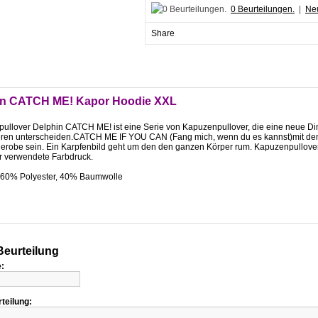
0 Beurteilungen.
|
Neu
Share
in CATCH ME! Kapor Hoodie XXL
ullover Delphin CATCH ME! ist eine Serie von Kapuzenpullover, die eine neue Di
ren unterscheiden.CATCH ME IF YOU CAN (Fang mich, wenn du es kannst)mit dem Bi
derobe sein. Ein Karpfenbild geht um den den ganzen Körper rum. Kapuzenpullove
r verwendete Farbdruck.
: 60% Polyester, 40% Baumwolle
eurteilung
:
rteilung: