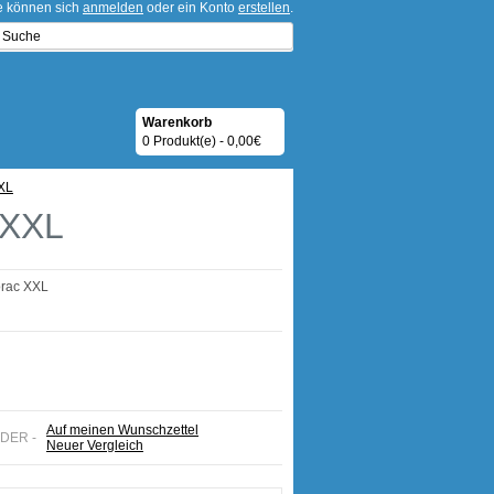
ie können sich
anmelden
oder ein Konto
erstellen
.
Warenkorb
0 Produkt(e) - 0,00€
XL
 XXL
rac XXL
Auf meinen Wunschzettel
ODER -
Neuer Vergleich