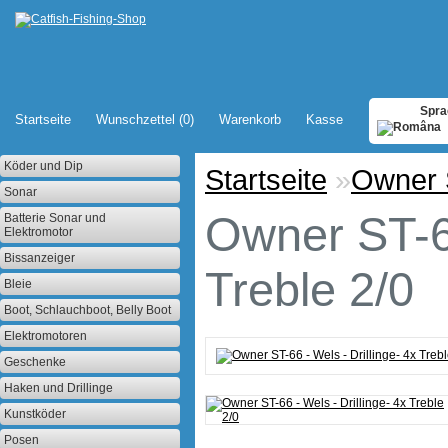
Spra
Startseite
Wunschzettel (0)
Warenkorb
Kasse
Köder und Dip
Startseite
»
Owner S
Sonar
Owner ST-66
Batterie Sonar und
Elektromotor
Bissanzeiger
Treble 2/0
Bleie
Boot, Schlauchboot, Belly Boot
Elektromotoren
Geschenke
Haken und Drillinge
Kunstköder
Posen