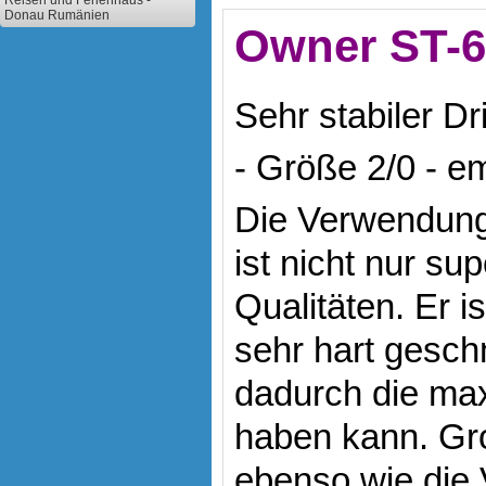
Reisen und Ferienhaus -
Donau Rumänien
Owner ST-66
Sehr stabiler Dri
-
Größe 2/0 - em
Die Verwendung d
ist nicht nur su
Qualitäten. Er i
sehr hart gesch
dadurch die max
haben kann. Gro
ebenso wie die