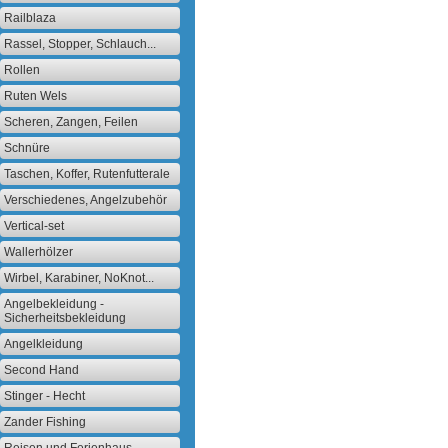
Railblaza
Rassel, Stopper, Schlauch...
Rollen
Ruten Wels
Scheren, Zangen, Feilen
Schnüre
Taschen, Koffer, Rutenfutterale
Verschiedenes, Angelzubehör
Vertical-set
Wallerhölzer
Wirbel, Karabiner, NoKnot...
Angelbekleidung -
Sicherheitsbekleidung
Angelkleidung
Second Hand
Stinger - Hecht
Zander Fishing