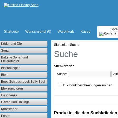
Spra
Startseite
Wunschzettel (0)
Warenkorb
Kasse
Köder und Dip
Startseite
»
Suche
Sonar
Suche
Batterie Sonar und
Elektromotor
Suchkriterien
Bissanzeiger
Suche:
Bleie
Boot, Schlauchboot, Belly Boot
In Produktbeschreibungen suchen
Elektromotoren
Geschenke
Haken und Drillinge
Kunstköder
Produkte, die den Suchkriterie
Posen