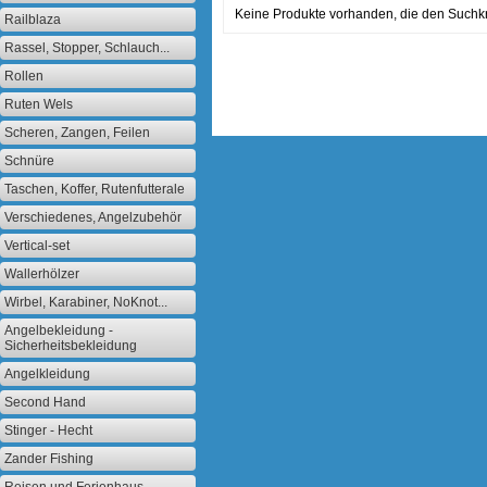
Keine Produkte vorhanden, die den Suchkr
Railblaza
Rassel, Stopper, Schlauch...
Rollen
Ruten Wels
Scheren, Zangen, Feilen
Schnüre
Taschen, Koffer, Rutenfutterale
Verschiedenes, Angelzubehör
Vertical-set
Wallerhölzer
Wirbel, Karabiner, NoKnot...
Angelbekleidung -
Sicherheitsbekleidung
Angelkleidung
Second Hand
Stinger - Hecht
Zander Fishing